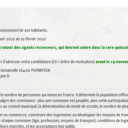
ecensement de ses habitants.
ier 2022 au 19 février 2022.
crutons des agents recenseurs, qui devront suivre dans la 1ere quinza
i d’adresser votre candidature (CV + lettre de motivation)
avant le 19 nove
de Genainville 16400 PUYMOYEN
yen.fr
e nombre de personnes qui vivent en France. Il détermine la population offic
u budget des communes : plus une commune est peuplée, plus cette participati
 au conseil municipal, la détermination du mode de scrutin, le nombre de p
taller un commerce, construire des logements ou développer les moyens de tran
de chaque commune (âge, profession, moyens de transport, conditions de loge
leurs marchés, et les associations leur public.