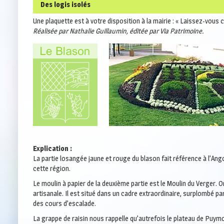
Des logis isolés
spécialisé dans l’exploitation de la pierre. Il s’est développé au
Petit cours d’eau très étroit et moyennement profond, il se ca
biefs. Les falaises de calcaire en font un haut lieu pour l’esca
Une plaquette est à votre disposition à la mairie : « Laissez-vou
Deux logis significatifs peuvent être observés :
Réalisée par Nathalie Guillaumin, éditée par Via Patrimoine.
– le
Château de Clairgon
, situé en contrebas de la route de M
– et le
logis de Peusec
, situé près du nouveau rond-Point de l
Explication :
La partie losangée jaune et rouge du blason fait référence à l’Ang
cette région.
Le moulin à papier de la deuxième partie est le Moulin du Verger. 
artisanale. Il est situé dans un cadre extraordinaire, surplombé par
des cours d’escalade.
La grappe de raisin nous rappelle qu’autrefois le plateau de Puym