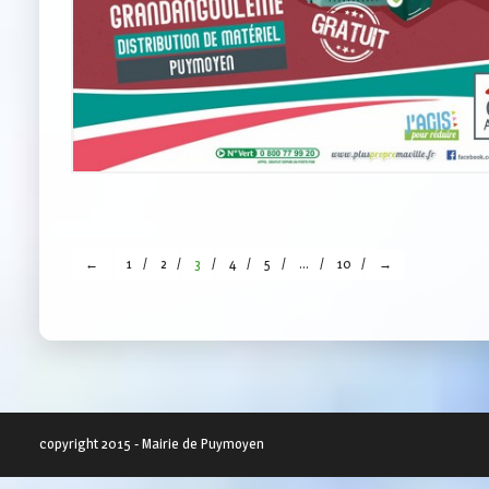
←
1
2
3
4
5
…
10
→
copyright 2015 - Mairie de Puymoyen